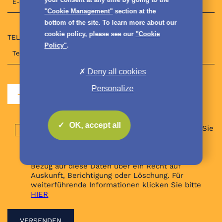
"Cookie Management"
section at the
bottom of the site. To learn more about our
cookie policy, please see our
"Cookie
TELEFON*
Policy"
.
Deny all cookies
Personalize
FÜGEN SIE IHRE ANLAGE BEI: PDF, JPG, PNG
OK, accept all
Wenn Sie dieses Kästchen auswählen, erteilen Sie
Ihre Einwilligung dafür, dass COFIDUR Ihre
personenbezogenen Daten für die Bearbeitung
Ihrer Anfrage verwenden kann. Sie verfügen in
Bezug auf diese Daten über ein Recht auf
Auskunft, Berichtigung oder Löschung. Für
weiterführende Informationen klicken Sie bitte
HIER