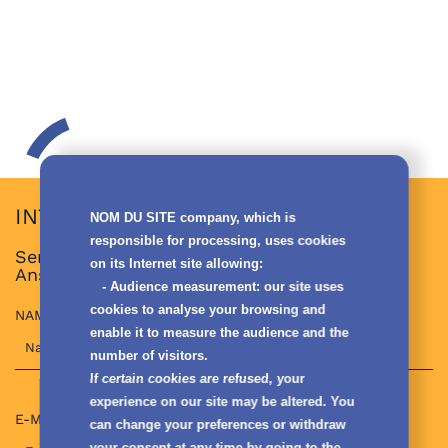
INTERESSIERT AN DIESER STELLE?
NOM DU SITE company
, which is
responsible for processing, uses cookies
Senden Sie uns Ihren Lebenslauf und Ihr
on its Internet site allowing:
Anschreiben.
-
Audience measurement
: our site uses
cookies to analyse your browsing and
NAME*
enable it to measure the audience and the
number of visitors.
If certain cookies are refused, your
experience on our site may be altered. You
E-MAIL*
can change your preferences or withdraw
your consent at any time by going to the