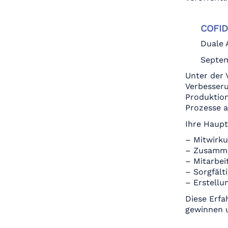
COFID
Duale 
Septe
Unter der 
Verbesseru
Produktion
Prozesse a
Ihre Haup
– Mitwirku
– Zusamme
– Mitarbei
– Sorgfäl
– Erstellu
Diese Erfa
gewinnen 